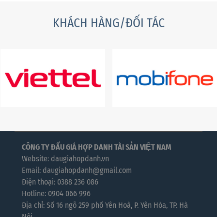
KHÁCH HÀNG/ĐỐI TÁC
CÔNG TY ĐẤU GIÁ HỢP DANH TÀI SẢN VIỆT NAM
Website: daugiahopdanh.vn
Email: daugiahopdanh@gmail.com
Điện thoại: 0388 236 086
Hotline: 0904 066 996
Địa chỉ: Số 16 ngõ 259 phố Yên Hoà, P. Yên Hòa, TP. Hà
Nội