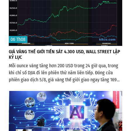
06 Th08
GIÁ VÀNG THẾ GIỚI TIẾN SÁT 4.300 USD, WALL STREET LẬP
KỶ LỤC
Mỗi ounce vàng tăng hơn 200 USD trong 24 giờ qua, trong
khi chỉ số DJIA đi lên phiên thứ năm liên tiếp. Đóng cửa
phiên giao dịch 5/8, giá vàng thế giới giao ngay tăng 169
USD lên 4.246 USD một ounce. Sáng nay, giá tiếp tục đi lên,
hiện chạm 4.290 USD.