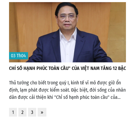
nước mạnh, công bằng, dân chủ, văn minh
03 Th04
CHỈ SỐ HẠNH PHÚC TOÀN CẦU" CỦA VIỆT NAM TĂNG 12 BẬC
Thủ tướng cho biết trong quý I, kinh tế vĩ mô được giữ ổn
định, lạm phát được kiểm soát. Đặc biệt, đời sống của nhân
dân được cải thiện khi "Chỉ số hạnh phúc toàn cầu" của
Việt Nam tăng 12 bậc.
1
2
3
»