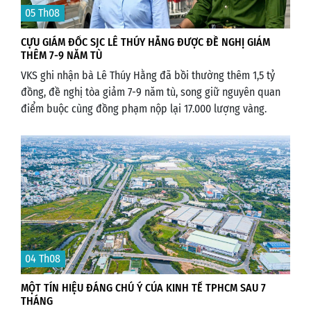
05 Th08
CỰU GIÁM ĐỐC SJC LÊ THÚY HẰNG ĐƯỢC ĐỀ NGHỊ GIẢM
THÊM 7-9 NĂM TÙ
VKS ghi nhận bà Lê Thúy Hằng đã bồi thường thêm 1,5 tỷ
đồng, đề nghị tòa giảm 7-9 năm tù, song giữ nguyên quan
điểm buộc cùng đồng phạm nộp lại 17.000 lượng vàng.
04 Th08
MỘT TÍN HIỆU ĐÁNG CHÚ Ý CỦA KINH TẾ TPHCM SAU 7
THÁNG