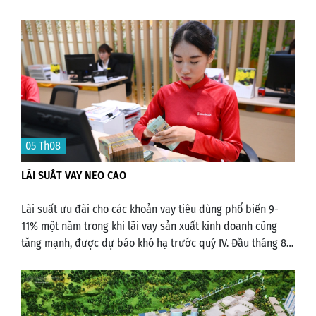
05 Th08
LÃI SUẤT VAY NEO CAO
Lãi suất ưu đãi cho các khoản vay tiêu dùng phổ biến 9-
11% một năm trong khi lãi vay sản xuất kinh doanh cũng
tăng mạnh, được dự báo khó hạ trước quý IV. Đầu tháng 8,
chị Nguyễn Hường, sống tại khu vực phường Gò Vấp (TP
HCM) quyết định tất toán khoản vay khi sắp hết hạn thời
gian hưởng ưu đãi lãi suất 6% một năm.