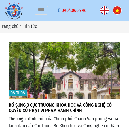
Toggle navigation
0904.066.996
Trang chủ
Tin tức
/
08 Th08
BỔ SUNG 3 CỤC TRƯỞNG KHOA HỌC VÀ CÔNG NGHỆ CÓ
QUYỀN XỬ PHẠT VI PHẠM HÀNH CHÍNH
Theo nghị định mới của Chính phủ, Chánh Văn phòng và ba
lãnh đạo cấp Cục thuộc Bộ Khoa học và Công nghệ có thẩm