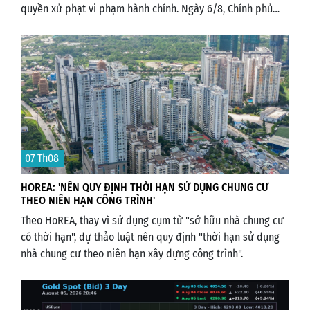
quyền xử phạt vi phạm hành chính. Ngày 6/8, Chính phủ
ban hành Nghị định 311/2026, sửa đổi, bổ sung một số điều
của Nghị định 189/2025 về thẩm quyền xử phạt vi phạm
hành chính.
07 Th08
HOREA: 'NÊN QUY ĐỊNH THỜI HẠN SỬ DỤNG CHUNG CƯ
THEO NIÊN HẠN CÔNG TRÌNH'
Theo HoREA, thay vì sử dụng cụm từ "sở hữu nhà chung cư
có thời hạn", dự thảo luật nên quy định "thời hạn sử dụng
nhà chung cư theo niên hạn xây dựng công trình".