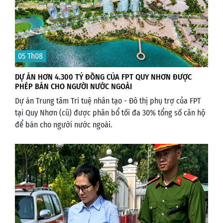
05 Th08
DỰ ÁN HƠN 4.300 TỶ ĐỒNG CỦA FPT QUY NHƠN ĐƯỢC
PHÉP BÁN CHO NGƯỜI NƯỚC NGOÀI
Dự án Trung tâm Trí tuệ nhân tạo - Đô thị phụ trợ của FPT
tại Quy Nhơn (cũ) được phân bổ tối đa 30% tổng số căn hộ
để bán cho người nước ngoài.