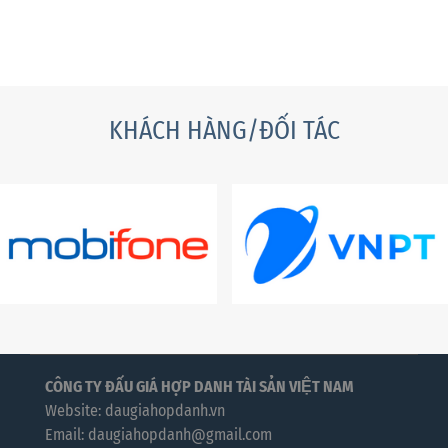
KHÁCH HÀNG/ĐỐI TÁC
CÔNG TY ĐẤU GIÁ HỢP DANH TÀI SẢN VIỆT NAM
Website: daugiahopdanh.vn
Email: daugiahopdanh@gmail.com